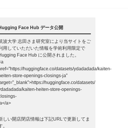
Hugging Face Hub データ公開
筑波大学 志田さま研究室により当サイトをご
利用していただいた情報を学術利用限定で
Hugging Face Hub に公開されました。
<a
href=”https://huggingface.co/datasets/ydadadada/kaiten-
heiten-store-openings-closings-ja”
target=”_blank”>https://huggingface.co/datasets/
ydadadada/kaiten-heiten-store-openings-
closings-
ja</a>
新しい開店閉店情報は下記URLで更新してま
す。