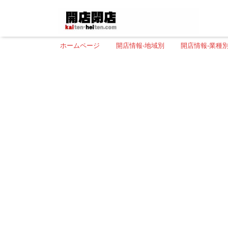
ホームページ
開店情報-地域別
開店情報-業種