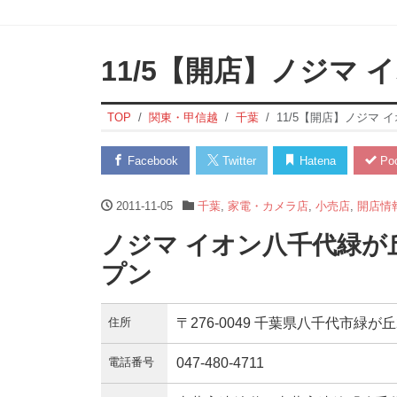
11/5【開店】ノジマ
TOP
関東・甲信越
千葉
11/5【開店】ノジマ 
Facebook
Twitter
Hatena
Poc
2011-11-05
千葉
,
家電・カメラ店
,
小売店
,
開店情
ノジマ イオン八千代緑が丘
プン
住所
〒276-0049 千葉県八千代市緑が
電話番号
047-480-4711