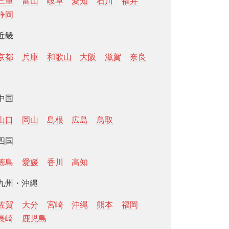
三重
富山
岐阜
愛知
石川
福井
静岡
近畿
京都
兵庫
和歌山
大阪
滋賀
奈良
中国
山口
岡山
島根
広島
鳥取
四国
徳島
愛媛
香川
高知
九州・沖縄
佐賀
大分
宮崎
沖縄
熊本
福岡
長崎
鹿児島