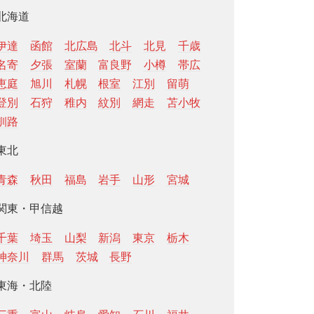
北海道
伊達
函館
北広島
北斗
北見
千歳
名寄
夕張
室蘭
富良野
小樽
帯広
恵庭
旭川
札幌
根室
江別
留萌
登別
石狩
稚内
紋別
網走
苫小牧
釧路
東北
青森
秋田
福島
岩手
山形
宮城
関東・甲信越
千葉
埼玉
山梨
新潟
東京
栃木
神奈川
群馬
茨城
長野
東海・北陸