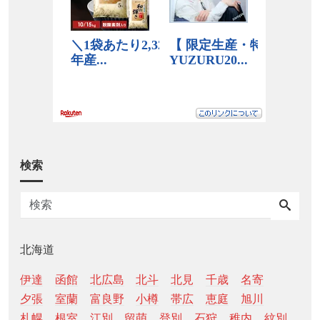
検索
北海道
伊達
函館
北広島
北斗
北見
千歳
名寄
夕張
室蘭
富良野
小樽
帯広
恵庭
旭川
札幌
根室
江別
留萌
登別
石狩
稚内
紋別