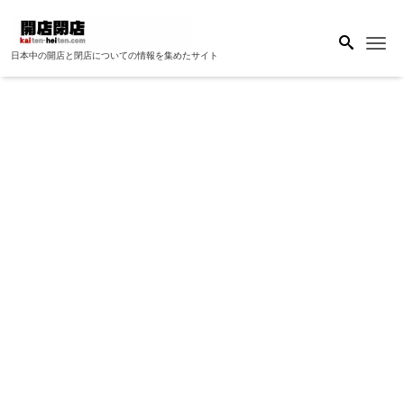
Me
日本中の開店と閉店についての情報を集めたサイト