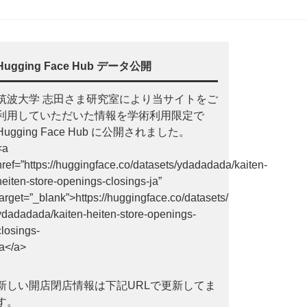
Hugging Face Hub データ公開
筑波大学 志田さま研究室により当サイトをご
利用していただいた情報を学術利用限定で
Hugging Face Hub に公開されました。
<a
href=”https://huggingface.co/datasets/ydadadada/kaiten-
heiten-store-openings-closings-ja”
target=”_blank”>https://huggingface.co/datasets/
ydadadada/kaiten-heiten-store-openings-
closings-
ja</a>
新しい開店閉店情報は下記URLで更新してま
す。