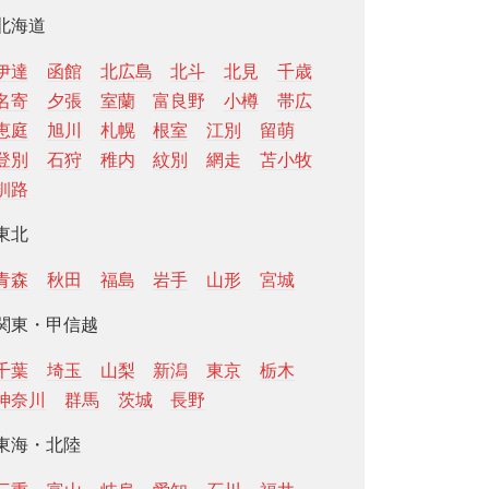
北海道
伊達
函館
北広島
北斗
北見
千歳
名寄
夕張
室蘭
富良野
小樽
帯広
恵庭
旭川
札幌
根室
江別
留萌
登別
石狩
稚内
紋別
網走
苫小牧
釧路
東北
青森
秋田
福島
岩手
山形
宮城
関東・甲信越
千葉
埼玉
山梨
新潟
東京
栃木
神奈川
群馬
茨城
長野
東海・北陸