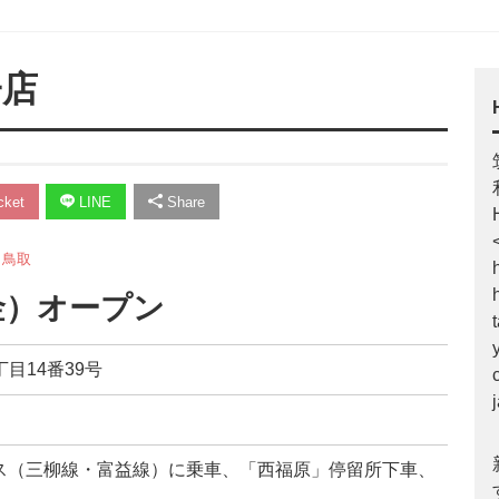
子店
ket
LINE
Share
,
鳥取
金）オープン
丁目14番39号
ス（三柳線・富益線）に乗車、「西福原」停留所下車、