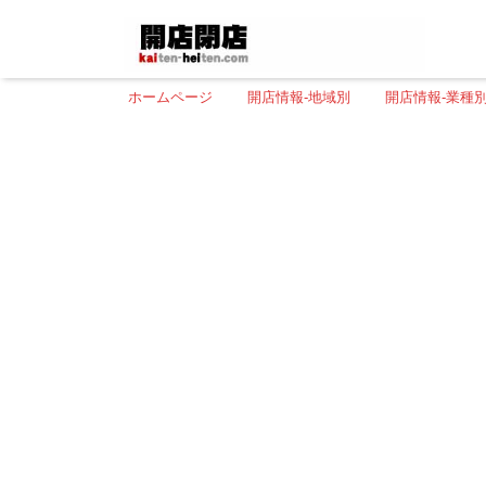
ホームページ
開店情報-地域別
開店情報-業種