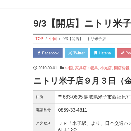
9/3【開店】ニトリ米
TOP
中国
9/3【開店】ニトリ米子店
Facebook
Twitter
Hatena
Poc
2010-09-01
中国
,
家具店・寝具
,
小売店
,
開店情報
ニトリ米子店９月３日（
住所
〒683-0805 鳥取県米子市西福原7
電話番号
0859-33-4811
アクセス
ＪＲ「米子駅」より、日本交通バ
徒歩12分。