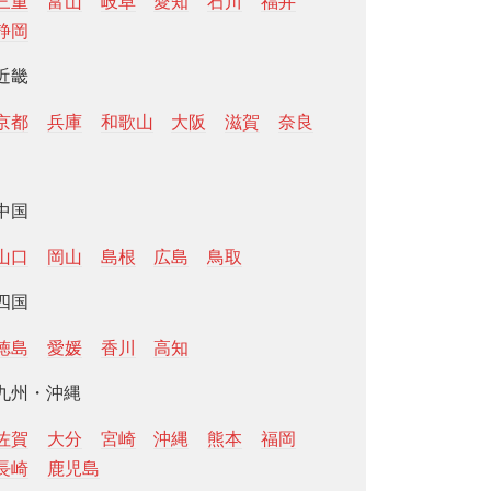
三重
富山
岐阜
愛知
石川
福井
静岡
近畿
京都
兵庫
和歌山
大阪
滋賀
奈良
中国
山口
岡山
島根
広島
鳥取
四国
徳島
愛媛
香川
高知
九州・沖縄
佐賀
大分
宮崎
沖縄
熊本
福岡
長崎
鹿児島