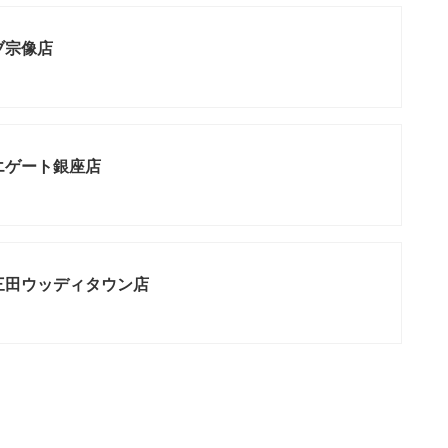
ブ宗像店
エゲート銀座店
三田ウッディタウン店