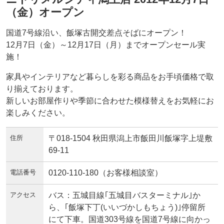
（金）オープン
国道7号線沿い、飯塚古開交差点そばにオープン！
12月7日（金）～12月17日（月）までオープンセール実
施！
家具やインテリアなど暮らしを彩る商品をお手頃価格で取
り揃えております。
新しいお部屋作りや季節に合わせた模様替えをお気軽にお
楽しみください。
住所
〒018-1504 秋田県潟上市飯田川飯塚字上堤敷
69-11
電話番号
0120-110-180（お客様相談室）
アクセス
バス：五城目線｢五城目バスターミナル｣か
ら、｢飯塚下丁(いいづかしもちょう)｣停留所
にて下車。国道303号線を国道7号線に向かっ