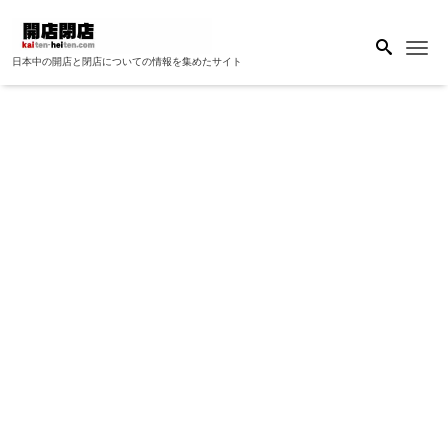
Me
日本中の開店と閉店についての情報を集めたサイト