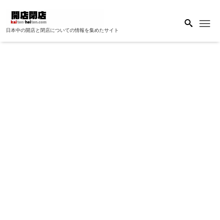
Me
日本中の開店と閉店についての情報を集めたサイト