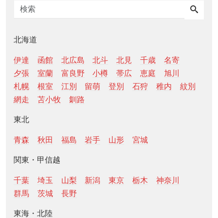
北海道
伊達
函館
北広島
北斗
北見
千歳
名寄
夕張
室蘭
富良野
小樽
帯広
恵庭
旭川
札幌
根室
江別
留萌
登別
石狩
稚内
紋別
網走
苫小牧
釧路
東北
青森
秋田
福島
岩手
山形
宮城
関東・甲信越
千葉
埼玉
山梨
新潟
東京
栃木
神奈川
群馬
茨城
長野
東海・北陸