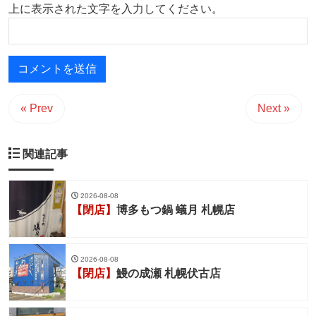
上に表示された文字を入力してください。
« Prev
Next »
関連記事
2026-08-08
【閉店】
博多もつ鍋 蟻月 札幌店
2026-08-08
【閉店】
鰻の成瀬 札幌伏古店