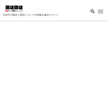
Me
日本中の開店と閉店についての情報を集めたサイト