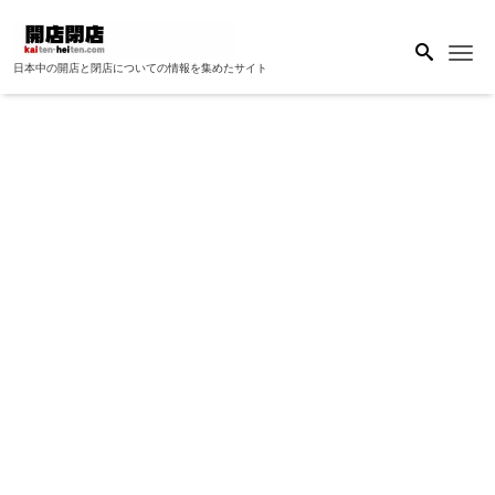
Me
日本中の開店と閉店についての情報を集めたサイト