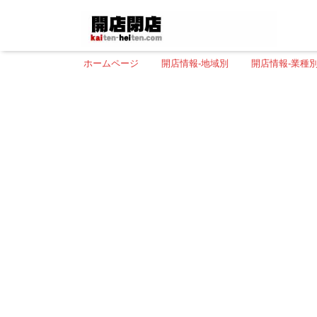
ホームページ
開店情報-地域別
開店情報-業種