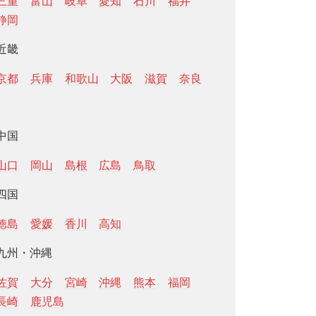
三重
富山
岐阜
愛知
石川
福井
静岡
近畿
京都
兵庫
和歌山
大阪
滋賀
奈良
中国
山口
岡山
島根
広島
鳥取
四国
徳島
愛媛
香川
高知
九州・沖縄
佐賀
大分
宮崎
沖縄
熊本
福岡
長崎
鹿児島