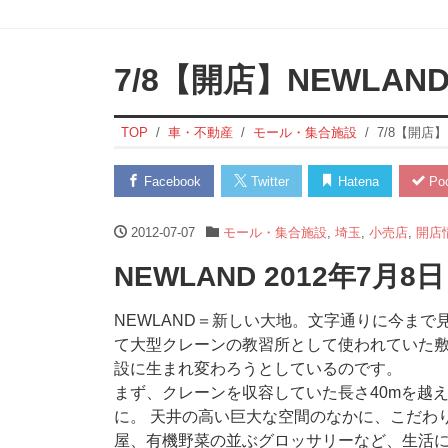
7/8【開店】NEWLAN
TOP
車・不動産
モール・集合施設
7/8【開店】
Facebook
Twitter
Hatena
Poc
2012-07-07
モール・集合施設
,
埼玉
,
小売店
,
開店
NEWLAND 2012年7月
NEWLAND＝新しい大地。文字通りに今ま
て大型クレーンの教習所として使われていた
設に生まれ変わろうとしているのです。
まず、クレーンを収容していた長さ40mを越
に。 天井の高い巨大な空間のなかに、こだわ
屋、有機野菜の並ぶグロッサリーなど、生活