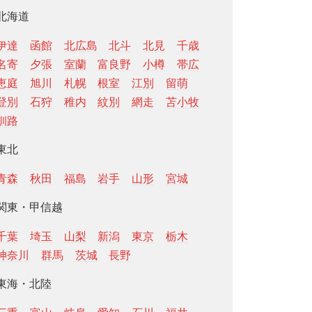
北海道
伊達
函館
北広島
北斗
北見
千歳
名寄
夕張
室蘭
富良野
小樽
帯広
恵庭
旭川
札幌
根室
江別
留萌
登別
石狩
稚内
紋別
網走
苫小牧
釧路
東北
青森
秋田
福島
岩手
山形
宮城
関東・甲信越
千葉
埼玉
山梨
新潟
東京
栃木
神奈川
群馬
茨城
長野
東海・北陸