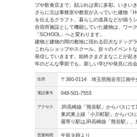
プや飲食店まで、顔ぶれは実に多彩。いきい
さらに元は事務室や教室が入っていた建物「H
を伝えるクラフト、暮らしの道具などが揃う
合宿所施設として機能していた建物は、ワー
「SCHOOL」へと変わります。
建物と建物の間の敷地に現れる巨大なドッグ
これらショップやスクール、折々のイベントな
発信していきます。始終さまざまなことが起き
年のどんな季節でも、新しい学びや発見に出
住所
〒360-0114 埼玉県熊谷市江南中央
電話番号
048-501-7553
アクセス
JR高崎線「熊谷駅」からバスにて
東武東上線「小川町駅」からバスに
最寄り駅はJR高崎線「熊谷駅」
営業時間
午前９時より