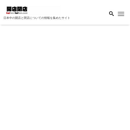
Me
日本中の開店と閉店についての情報を集めたサイト