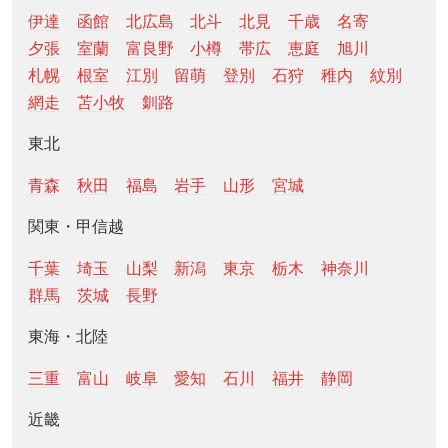
伊達
函館
北広島
北斗
北見
千歳
名寄
夕張
室蘭
富良野
小樽
帯広
恵庭
旭川
札幌
根室
江別
留萌
登別
石狩
稚内
紋別
網走
苫小牧
釧路
東北
青森
秋田
福島
岩手
山形
宮城
関東・甲信越
千葉
埼玉
山梨
新潟
東京
栃木
神奈川
群馬
茨城
長野
東海・北陸
三重
富山
岐阜
愛知
石川
福井
静岡
近畿