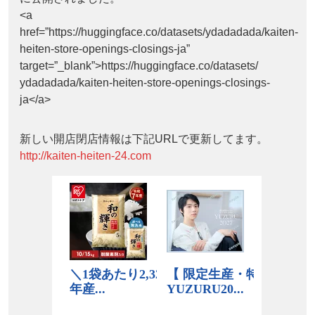
<a
href=”https://huggingface.co/datasets/ydadadada/kaiten-
heiten-store-openings-closings-ja”
target=”_blank”>https://huggingface.co/datasets/
ydadadada/kaiten-heiten-store-openings-closings-
ja</a>
新しい開店閉店情報は下記URLで更新してます。
http://kaiten-heiten-24.com