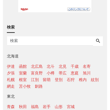
検索
北海道
伊達
函館
北広島
北斗
北見
千歳
名寄
夕張
室蘭
富良野
小樽
帯広
恵庭
旭川
札幌
根室
江別
留萌
登別
石狩
稚内
紋別
網走
苫小牧
釧路
東北
青森
秋田
福島
岩手
山形
宮城