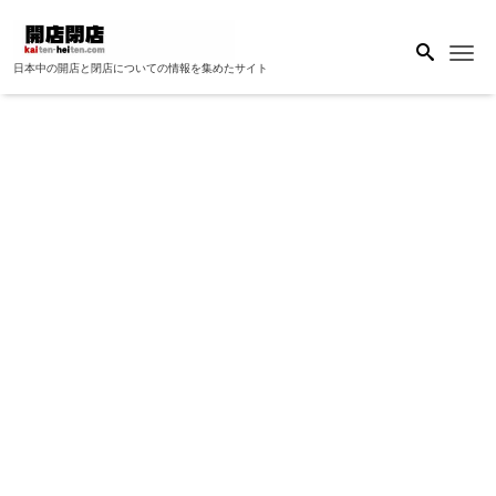
Me
日本中の開店と閉店についての情報を集めたサイト