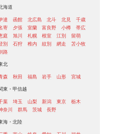
北海道
伊達
函館
北広島
北斗
北見
千歳
名寄
夕張
室蘭
富良野
小樽
帯広
恵庭
旭川
札幌
根室
江別
留萌
登別
石狩
稚内
紋別
網走
苫小牧
釧路
東北
青森
秋田
福島
岩手
山形
宮城
関東・甲信越
千葉
埼玉
山梨
新潟
東京
栃木
神奈川
群馬
茨城
長野
東海・北陸