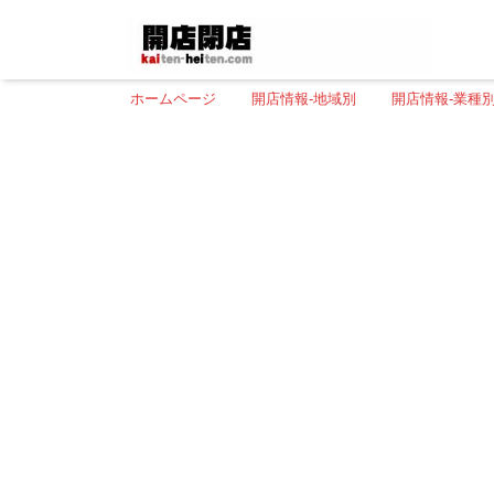
ホームページ
開店情報-地域別
開店情報-業種