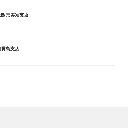
 大阪恵美須支店
四貫島支店