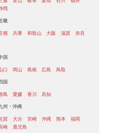
三重
富山
岐阜
愛知
石川
福井
静岡
近畿
京都
兵庫
和歌山
大阪
滋賀
奈良
中国
山口
岡山
島根
広島
鳥取
四国
徳島
愛媛
香川
高知
九州・沖縄
佐賀
大分
宮崎
沖縄
熊本
福岡
長崎
鹿児島