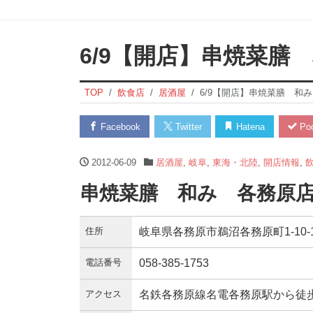
6/9【開店】串焼菜膳
TOP
飲食店
居酒屋
6/9【開店】串焼菜膳 和
Facebook
Twitter
Hatena
Poc
2012-06-09
居酒屋
,
岐阜
,
東海・北陸
,
開店情報
,
串焼菜膳 和み 各務原店 
住所
岐阜県各務原市鵜沼各務原町1-10-
電話番号
058-385-1753
アクセス
名鉄各務原線名電各務原駅から徒