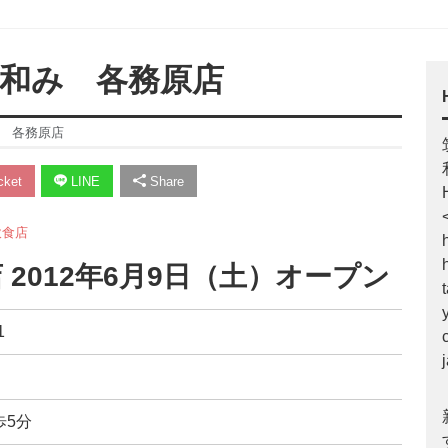
 和み 各務原店
み 各務原店
ket
LINE
Share
飲食店
2012年6月9日（土）オープン
1
歩5分