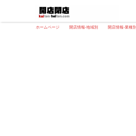
ホームページ
開店情報-地域別
開店情報-業種