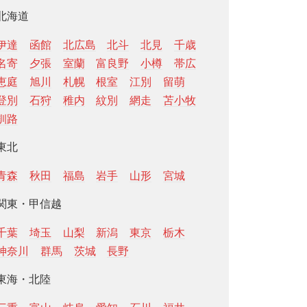
北海道
伊達
函館
北広島
北斗
北見
千歳
名寄
夕張
室蘭
富良野
小樽
帯広
恵庭
旭川
札幌
根室
江別
留萌
登別
石狩
稚内
紋別
網走
苫小牧
釧路
東北
青森
秋田
福島
岩手
山形
宮城
関東・甲信越
千葉
埼玉
山梨
新潟
東京
栃木
神奈川
群馬
茨城
長野
東海・北陸