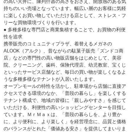
の高い天井に、陳列什器の高さをおさえ、開放感のある気
持ちのいい売場となっています。幅広い層のお客様に気軽
に楽しくお買い物していただける店として、ストレス・フ
リーな買物環境づくりを行います。
● 多種多様な専門店と商業集積することで、お買物の利便
性を追求
携帯販売のコミュニティプラザ、着替えるメガネの
ALOOK（アルク）、昔ながらの駄菓子販売「ズンドコ商
店」などの専門性の高い物販店舗をはじめとして、美容
院、クリーニング、歯科、保険代理店、幼児教室、宝くじ
といったサービス店舗など、毎日の買い物が楽しくなるよ
うな多種多様なテナントが入居いたします。
オープンモールの特性を活かし、駐車場から店舗に直接ア
クセスできる環境のなか、「普段の暮らし」を楽しくする
テナント構成で、地域の皆様に「親しみやすさ」を感じて
いただける、利便性の高いショッピングセンターを目指し
ています。ＭｒＭａｘは、「普段の暮らしを、より豊か
に、より便利に、より楽しく」を経営理念に、品質と価格
のバランスがとれた「価値ある安さ」を提供してまいりま