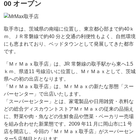
00 オープン
取手市は、茨城県の南端に位置し、東京都心部まで約40ｋ
ｍ、ＪＲ常磐線で約40 分と交通の利便性もよく、自然環境
にも恵まれており、ベッドタウンとして発展してきた都市
です。
「ＭｒＭａｘ取手店」は、JR 常磐線の取手駅から東へ1.5
ｋｍ、県道11 号線沿いに位置し、ＭｒＭａｘとして、茨城
県への初の出店となります。
「ＭｒＭａｘ取手店」は、ＭｒＭａｘの新たな形態「スー
パーセンター」で出店いたします。
「スーパーセンター」とは、家電製品や日用雑貨・衣料な
どの総合ディスカウントストアＭｒＭａｘの従来の品揃え
に、野菜や肉・魚などの生鮮食品や惣菜・ベーカリー売場
を組み合わせた新業態です。2009 年11 月に岡山市に1 号
店を開店し、今回の「ＭｒＭａｘ取手店」がスーパーセン
ター5 店舗目となります。