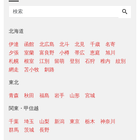
北海道
伊達
函館
北広島
北斗
北見
千歳
名寄
夕張
室蘭
富良野
小樽
帯広
恵庭
旭川
札幌
根室
江別
留萌
登別
石狩
稚内
紋別
網走
苫小牧
釧路
東北
青森
秋田
福島
岩手
山形
宮城
関東・甲信越
千葉
埼玉
山梨
新潟
東京
栃木
神奈川
群馬
茨城
長野