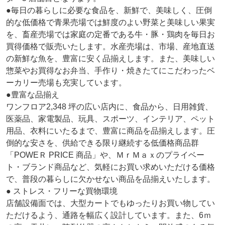
●毎日の暮らしに必要な食品を、新鮮で、美味しく、圧倒
的な低価格で青果売場では鮮度のよい野菜と美味しい果実
を、畜産売場では家庭の定番である牛・豚・鶏肉を毎日お
買得価格で販売いたします。水産売場は、市場、産地直送
の新鮮な魚を、豊富に安く品揃えします。また、美味しい
惣菜やお買得なお弁当、手作り・焼きたてにこだわったベ
ーカリー売場も充実しています。
●豊富な品揃え
ワンフロア2,348 坪の広い店内に、食品から、日用雑貨、
医薬品、家電製品、玩具、スポーツ、インテリア、ペット
用品、衣料にいたるまで、豊富に商品を品揃えします。圧
倒的な安さを、供給できる限り継続する低価格商品群
「POWEＲ PRICE 商品」や、ＭｒＭａｘのプライベー
ト・ブランド商品など、気軽にお買い求めいただける価格
で、普段の暮らしに欠かせない商品を品揃えいたします。
● ストレス・フリーな買物環境
店舗設備面では、大型カートでもゆったりお買い物してい
ただけるよう、通路を幅広く設計しています。また、6ｍ