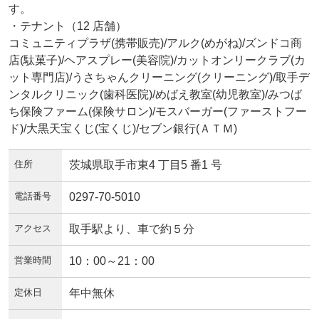
す。
・テナント（12 店舗）
コミュニティプラザ(携帯販売)/アルク(めがね)/ズンドコ商
店(駄菓子)/ヘアスプレー(美容院)/カットオンリークラブ(カ
ット専門店)/うさちゃんクリーニング(クリーニング)/取手デ
ンタルクリニック(歯科医院)/めばえ教室(幼児教室)/みつば
ち保険ファーム(保険サロン)/モスバーガー(ファーストフー
ド)/大黒天宝くじ(宝くじ)/セブン銀行(ＡＴＭ)
住所
茨城県取手市東4 丁目5 番1 号
電話番号
0297-70-5010
アクセス
取手駅より、車で約５分
営業時間
10：00～21：00
定休日
年中無休