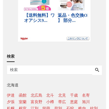
検索
北海道
伊達
函館
北広島
北斗
北見
千歳
名寄
夕張
室蘭
富良野
小樽
帯広
恵庭
旭川
札幌
根室
江別
留萌
登別
石狩
稚内
紋別