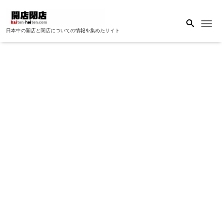
Me
日本中の開店と閉店についての情報を集めたサイト