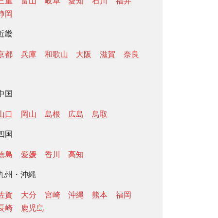
三重
富山
岐阜
愛知
石川
福井
静岡
近畿
京都
兵庫
和歌山
大阪
滋賀
奈良
中国
山口
岡山
島根
広島
鳥取
四国
徳島
愛媛
香川
高知
九州・沖縄
佐賀
大分
宮崎
沖縄
熊本
福岡
長崎
鹿児島