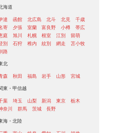
北海道
伊達
函館
北広島
北斗
北見
千歳
名寄
夕張
室蘭
富良野
小樽
帯広
恵庭
旭川
札幌
根室
江別
留萌
登別
石狩
稚内
紋別
網走
苫小牧
釧路
東北
青森
秋田
福島
岩手
山形
宮城
関東・甲信越
千葉
埼玉
山梨
新潟
東京
栃木
神奈川
群馬
茨城
長野
東海・北陸