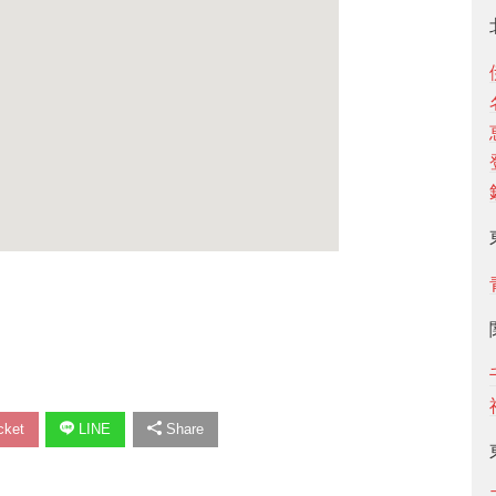
ket
LINE
Share