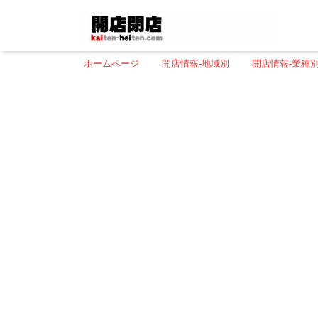
ホームページ
開店情報-地域別
開店情報-業種