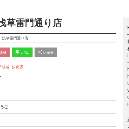
浅草雷門通り店
ー浅草雷門通り店
ket
LINE
Share
甲信越
,
飲食店
店
5-2