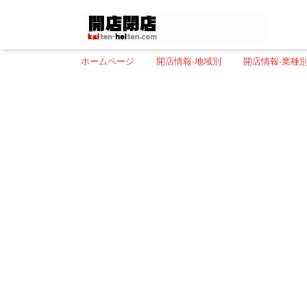
ホームページ
開店情報-地域別
開店情報-業種