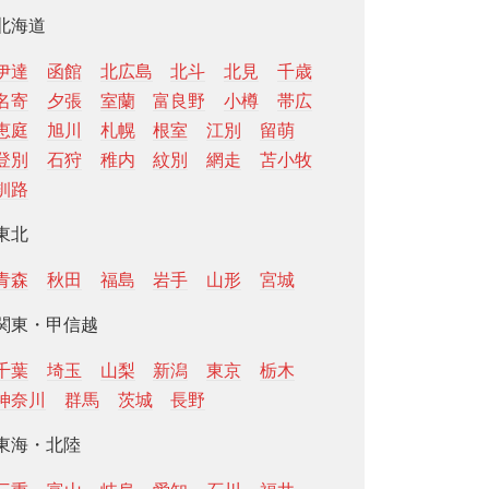
北海道
伊達
函館
北広島
北斗
北見
千歳
名寄
夕張
室蘭
富良野
小樽
帯広
恵庭
旭川
札幌
根室
江別
留萌
登別
石狩
稚内
紋別
網走
苫小牧
釧路
東北
青森
秋田
福島
岩手
山形
宮城
関東・甲信越
千葉
埼玉
山梨
新潟
東京
栃木
神奈川
群馬
茨城
長野
東海・北陸