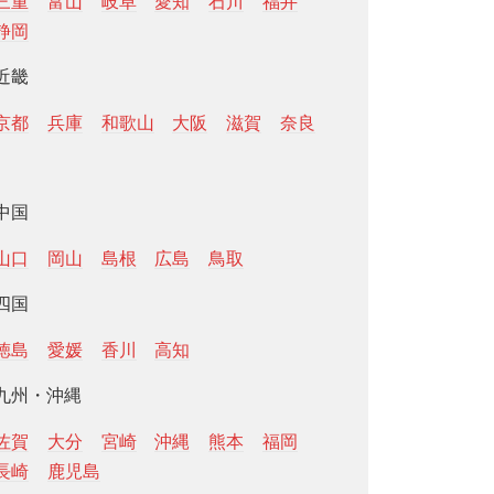
三重
富山
岐阜
愛知
石川
福井
静岡
近畿
京都
兵庫
和歌山
大阪
滋賀
奈良
中国
山口
岡山
島根
広島
鳥取
四国
徳島
愛媛
香川
高知
九州・沖縄
佐賀
大分
宮崎
沖縄
熊本
福岡
長崎
鹿児島