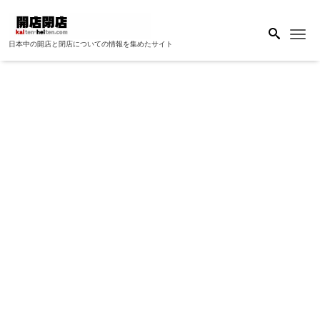
Me
日本中の開店と閉店についての情報を集めたサイト