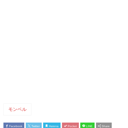
モンベル
Facebook
Twitter
Hatena
Pocket
LINE
Share