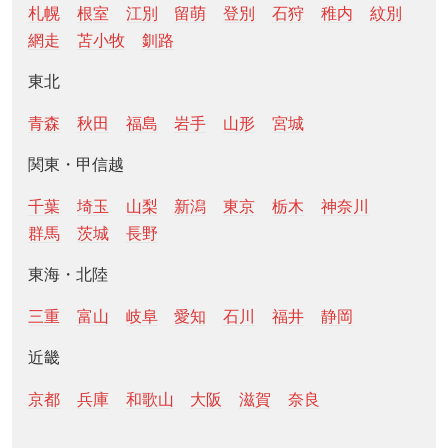
札幌
根室
江別
留萌
登別
石狩
稚内
紋別
網走
苫小牧
釧路
東北
青森
秋田
福島
岩手
山形
宮城
関東・甲信越
千葉
埼玉
山梨
新潟
東京
栃木
神奈川
群馬
茨城
長野
東海・北陸
三重
富山
岐阜
愛知
石川
福井
静岡
近畿
京都
兵庫
和歌山
大阪
滋賀
奈良