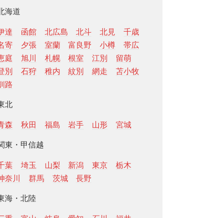
北海道
伊達
函館
北広島
北斗
北見
千歳
名寄
夕張
室蘭
富良野
小樽
帯広
恵庭
旭川
札幌
根室
江別
留萌
登別
石狩
稚内
紋別
網走
苫小牧
釧路
東北
青森
秋田
福島
岩手
山形
宮城
関東・甲信越
千葉
埼玉
山梨
新潟
東京
栃木
神奈川
群馬
茨城
長野
東海・北陸