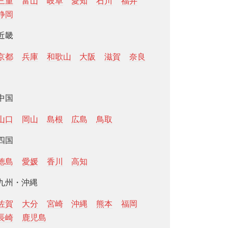
三重
富山
岐阜
愛知
石川
福井
静岡
近畿
京都
兵庫
和歌山
大阪
滋賀
奈良
中国
山口
岡山
島根
広島
鳥取
四国
徳島
愛媛
香川
高知
九州・沖縄
佐賀
大分
宮崎
沖縄
熊本
福岡
長崎
鹿児島