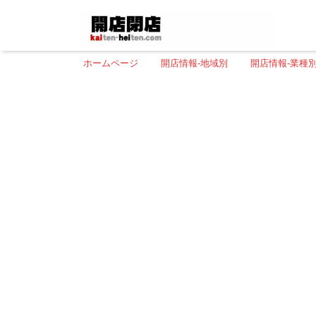
ホームページ
開店情報-地域別
開店情報-業種