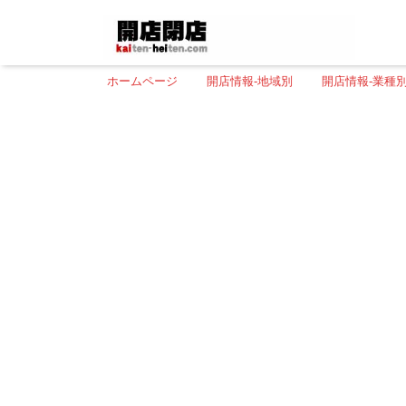
ホームページ
開店情報-地域別
開店情報-業種