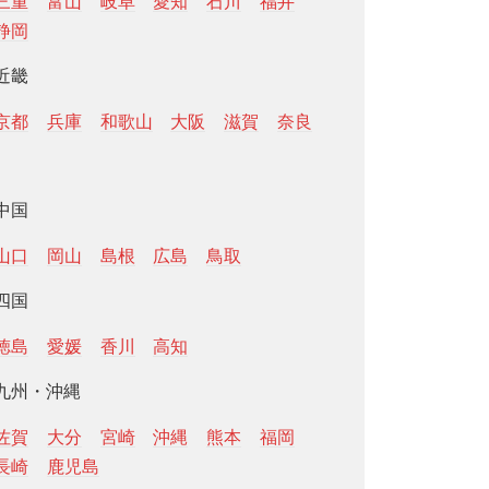
三重
富山
岐阜
愛知
石川
福井
静岡
近畿
京都
兵庫
和歌山
大阪
滋賀
奈良
中国
山口
岡山
島根
広島
鳥取
四国
徳島
愛媛
香川
高知
九州・沖縄
佐賀
大分
宮崎
沖縄
熊本
福岡
長崎
鹿児島