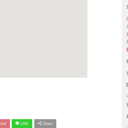
ket
LINE
Share