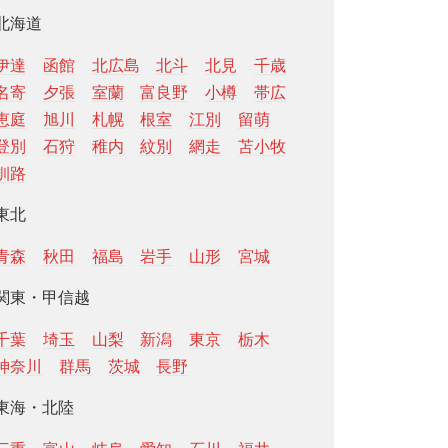
北海道
伊達
函館
北広島
北斗
北見
千歳
名寄
夕張
室蘭
富良野
小樽
帯広
恵庭
旭川
札幌
根室
江別
留萌
登別
石狩
稚内
紋別
網走
苫小牧
釧路
東北
青森
秋田
福島
岩手
山形
宮城
関東・甲信越
千葉
埼玉
山梨
新潟
東京
栃木
神奈川
群馬
茨城
長野
東海・北陸