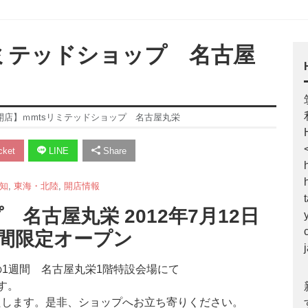
sリミテッドショップ 名古屋
【開店】ｍmtsリミテッドショップ 名古屋丸栄
ket
LINE
Share
知
,
東海・北陸
,
開店情報
名古屋丸栄 2012年7月12日
期間限定オープン
)の1週間 名古屋丸栄1階特設会場にて
す。
たします。是非、ショップへお立ち寄りください。