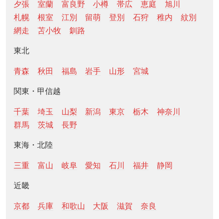
夕張
室蘭
富良野
小樽
帯広
恵庭
旭川
札幌
根室
江別
留萌
登別
石狩
稚内
紋別
網走
苫小牧
釧路
東北
青森
秋田
福島
岩手
山形
宮城
関東・甲信越
千葉
埼玉
山梨
新潟
東京
栃木
神奈川
群馬
茨城
長野
東海・北陸
三重
富山
岐阜
愛知
石川
福井
静岡
近畿
京都
兵庫
和歌山
大阪
滋賀
奈良