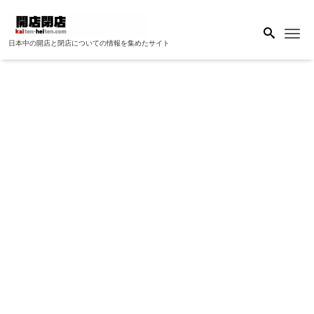
Me
日本中の開店と閉店についての情報を集めたサイト