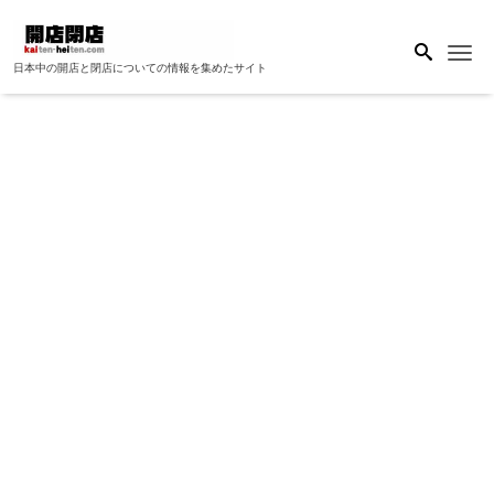
Me
日本中の開店と閉店についての情報を集めたサイト