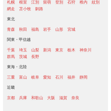
札幌
根室
江別
留萌
登別
石狩
稚内
紋別
網走
苫小牧
釧路
東北
青森
秋田
福島
岩手
山形
宮城
関東・甲信越
千葉
埼玉
山梨
新潟
東京
栃木
神奈川
群馬
茨城
長野
東海・北陸
三重
富山
岐阜
愛知
石川
福井
静岡
近畿
京都
兵庫
和歌山
大阪
滋賀
奈良