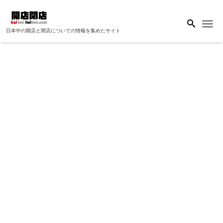
Me
日本中の開店と閉店についての情報を集めたサイト