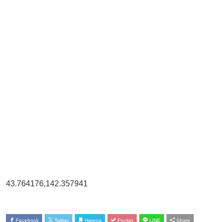
43.764176,142.357941
Facebook
Twitter
Hatena
Pocket
LINE
Share