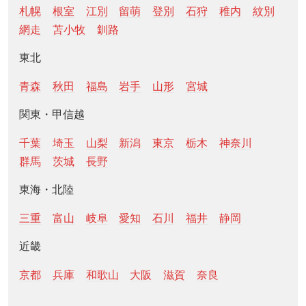
札幌
根室
江別
留萌
登別
石狩
稚内
紋別
網走
苫小牧
釧路
東北
青森
秋田
福島
岩手
山形
宮城
関東・甲信越
千葉
埼玉
山梨
新潟
東京
栃木
神奈川
群馬
茨城
長野
東海・北陸
三重
富山
岐阜
愛知
石川
福井
静岡
近畿
京都
兵庫
和歌山
大阪
滋賀
奈良