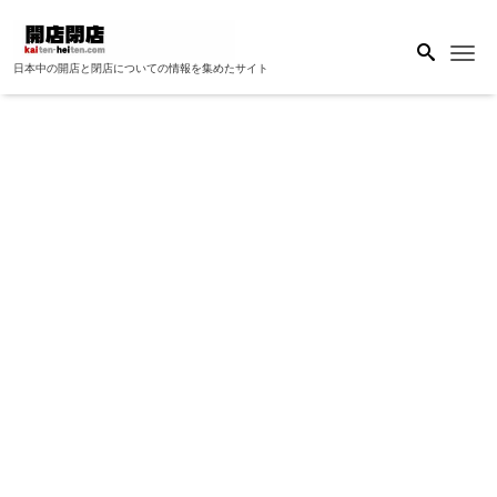
Me
日本中の開店と閉店についての情報を集めたサイト