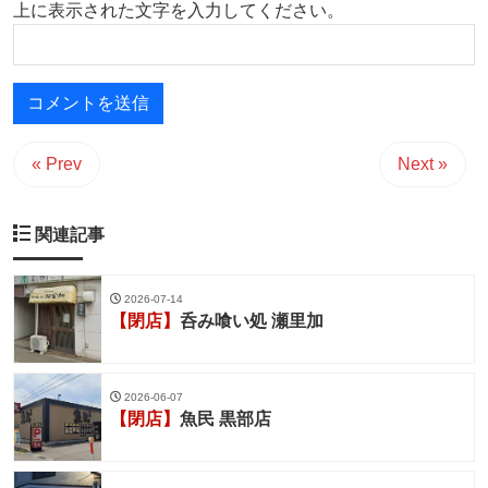
上に表示された文字を入力してください。
« Prev
Next »
関連記事
2026-07-14
【閉店】
呑み喰い処 瀬里加
2026-06-07
【閉店】
魚民 黒部店