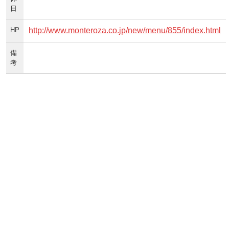
日
HP
http://www.monteroza.co.jp/new/menu/855/index.html
備
考