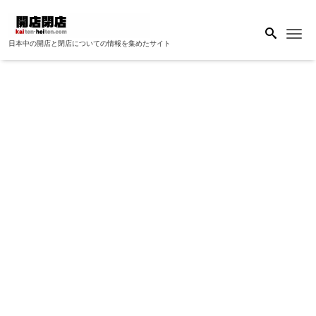
Me
日本中の開店と閉店についての情報を集めたサイト