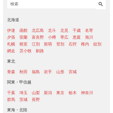
北海道
伊達
函館
北広島
北斗
北見
千歳
名寄
夕張
室蘭
富良野
小樽
帯広
恵庭
旭川
札幌
根室
江別
留萌
登別
石狩
稚内
紋別
網走
苫小牧
釧路
東北
青森
秋田
福島
岩手
山形
宮城
関東・甲信越
千葉
埼玉
山梨
新潟
東京
栃木
神奈川
群馬
茨城
長野
東海・北陸