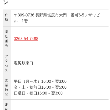
ン
住
〒399-0736 長野県塩尻市大門一番町6-5ノザワビ
所
ル・1階
電
話
0263-54-7488
番
号
ア
ク
塩尻駅東口
セ
ス
営
平日（月～木）16:00～翌3:00
業
金・土・祝前日16:00～翌5:00
時
日曜日・祝日16:00～翌3:00
間
定
休