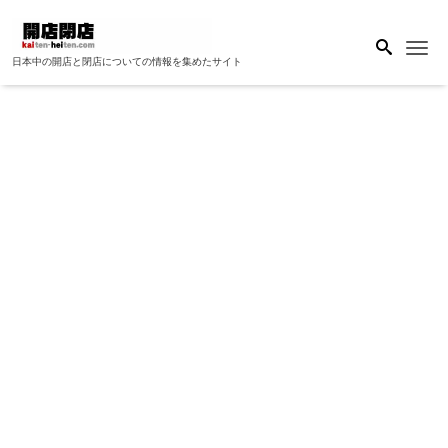
Me
日本中の開店と閉店についての情報を集めたサイト