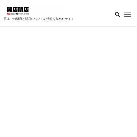
Me
日本中の開店と閉店についての情報を集めたサイト