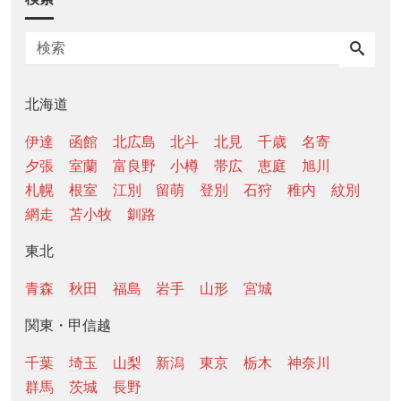
北海道
伊達
函館
北広島
北斗
北見
千歳
名寄
夕張
室蘭
富良野
小樽
帯広
恵庭
旭川
札幌
根室
江別
留萌
登別
石狩
稚内
紋別
網走
苫小牧
釧路
東北
青森
秋田
福島
岩手
山形
宮城
関東・甲信越
千葉
埼玉
山梨
新潟
東京
栃木
神奈川
群馬
茨城
長野