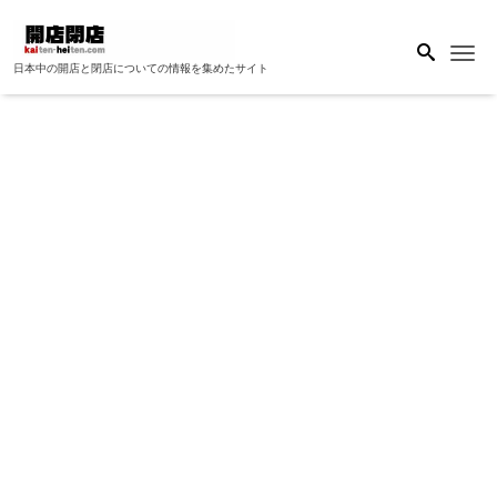
Me
日本中の開店と閉店についての情報を集めたサイト