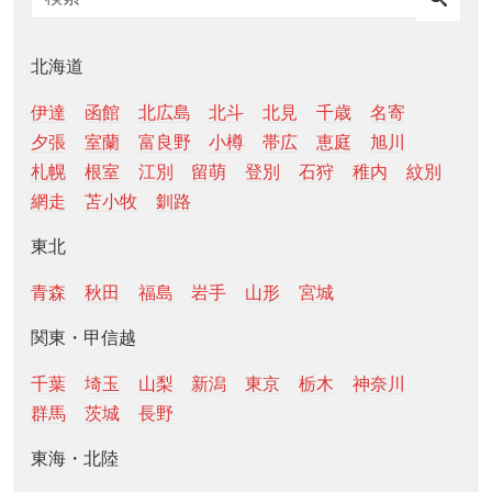
北海道
伊達
函館
北広島
北斗
北見
千歳
名寄
夕張
室蘭
富良野
小樽
帯広
恵庭
旭川
札幌
根室
江別
留萌
登別
石狩
稚内
紋別
網走
苫小牧
釧路
東北
青森
秋田
福島
岩手
山形
宮城
関東・甲信越
千葉
埼玉
山梨
新潟
東京
栃木
神奈川
群馬
茨城
長野
東海・北陸