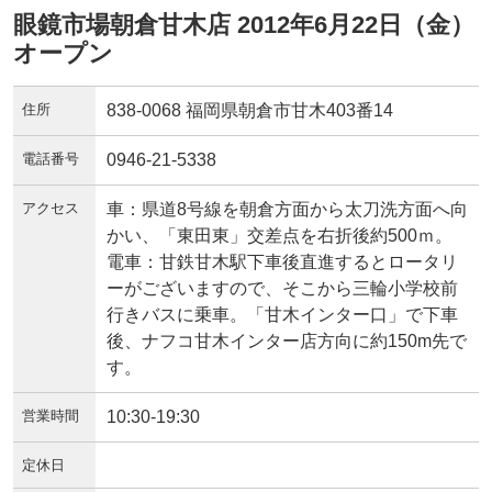
眼鏡市場朝倉甘木店 2012年6月22日（金）
オープン
住所
838-0068 福岡県朝倉市甘木403番14
電話番号
0946-21-5338
アクセス
車：県道8号線を朝倉方面から太刀洗方面へ向
かい、「東田東」交差点を右折後約500ｍ。
電車：甘鉄甘木駅下車後直進するとロータリ
ーがございますので、そこから三輪小学校前
行きバスに乗車。「甘木インター口」で下車
後、ナフコ甘木インター店方向に約150m先で
す。
営業時間
10:30-19:30
定休日