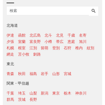
北海道
伊達
函館
北広島
北斗
北見
千歳
名寄
夕張
室蘭
富良野
小樽
帯広
恵庭
旭川
札幌
根室
江別
留萌
登別
石狩
稚内
紋別
網走
苫小牧
釧路
東北
青森
秋田
福島
岩手
山形
宮城
関東・甲信越
千葉
埼玉
山梨
新潟
東京
栃木
神奈川
群馬
茨城
長野