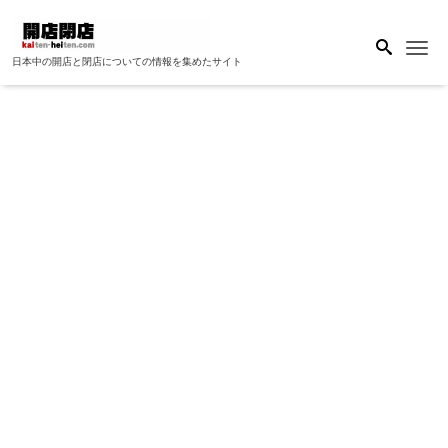
Me
日本中の開店と閉店についての情報を集めたサイト