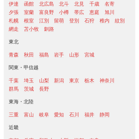
伊達
函館
北広島
北斗
北見
千歳
名寄
夕張
室蘭
富良野
小樽
帯広
恵庭
旭川
札幌
根室
江別
留萌
登別
石狩
稚内
紋別
網走
苫小牧
釧路
東北
青森
秋田
福島
岩手
山形
宮城
関東・甲信越
千葉
埼玉
山梨
新潟
東京
栃木
神奈川
群馬
茨城
長野
東海・北陸
三重
富山
岐阜
愛知
石川
福井
静岡
近畿