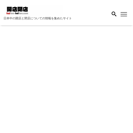
Me
日本中の開店と閉店についての情報を集めたサイト