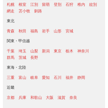
札幌
根室
江別
留萌
登別
石狩
稚内
紋別
網走
苫小牧
釧路
東北
青森
秋田
福島
岩手
山形
宮城
関東・甲信越
千葉
埼玉
山梨
新潟
東京
栃木
神奈川
群馬
茨城
長野
東海・北陸
三重
富山
岐阜
愛知
石川
福井
静岡
近畿
京都
兵庫
和歌山
大阪
滋賀
奈良