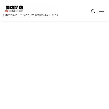
Me
日本中の開店と閉店についての情報を集めたサイト