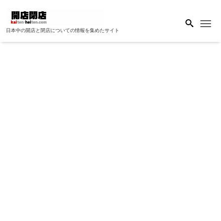
Me
日本中の開店と閉店についての情報を集めたサイト