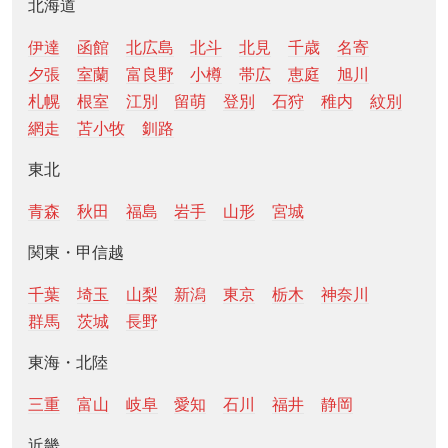
北海道
伊達
函館
北広島
北斗
北見
千歳
名寄
夕張
室蘭
富良野
小樽
帯広
恵庭
旭川
札幌
根室
江別
留萌
登別
石狩
稚内
紋別
網走
苫小牧
釧路
東北
青森
秋田
福島
岩手
山形
宮城
関東・甲信越
千葉
埼玉
山梨
新潟
東京
栃木
神奈川
群馬
茨城
長野
東海・北陸
三重
富山
岐阜
愛知
石川
福井
静岡
近畿