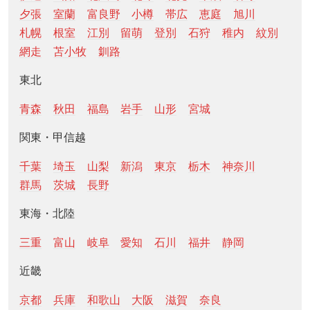
夕張
室蘭
富良野
小樽
帯広
恵庭
旭川
札幌
根室
江別
留萌
登別
石狩
稚内
紋別
網走
苫小牧
釧路
東北
青森
秋田
福島
岩手
山形
宮城
関東・甲信越
千葉
埼玉
山梨
新潟
東京
栃木
神奈川
群馬
茨城
長野
東海・北陸
三重
富山
岐阜
愛知
石川
福井
静岡
近畿
京都
兵庫
和歌山
大阪
滋賀
奈良