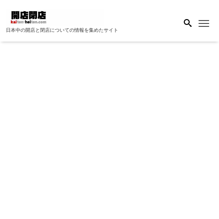
Me
日本中の開店と閉店についての情報を集めたサイト