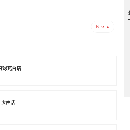
Next »
石狩緑苑台店
オ大曲店