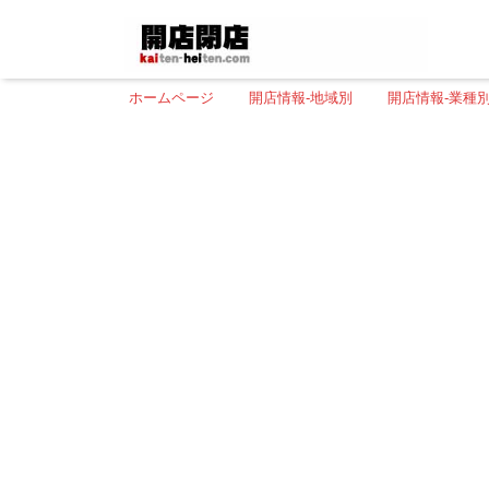
ホームページ
開店情報-地域別
開店情報-業種