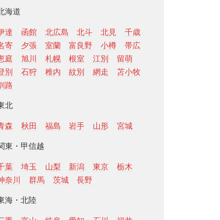
北海道
伊達
函館
北広島
北斗
北見
千歳
名寄
夕張
室蘭
富良野
小樽
帯広
恵庭
旭川
札幌
根室
江別
留萌
登別
石狩
稚内
紋別
網走
苫小牧
釧路
東北
青森
秋田
福島
岩手
山形
宮城
関東・甲信越
千葉
埼玉
山梨
新潟
東京
栃木
神奈川
群馬
茨城
長野
東海・北陸