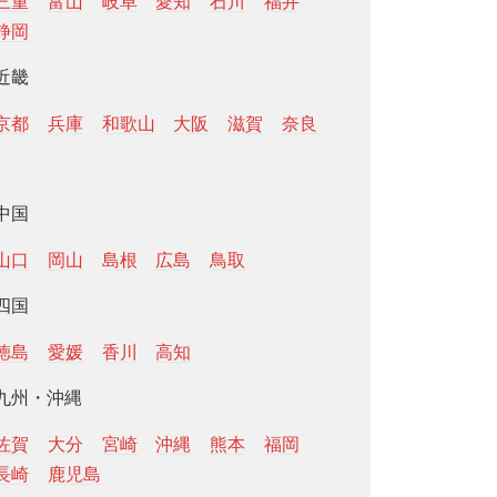
三重
富山
岐阜
愛知
石川
福井
静岡
近畿
京都
兵庫
和歌山
大阪
滋賀
奈良
中国
山口
岡山
島根
広島
鳥取
四国
徳島
愛媛
香川
高知
九州・沖縄
佐賀
大分
宮崎
沖縄
熊本
福岡
長崎
鹿児島