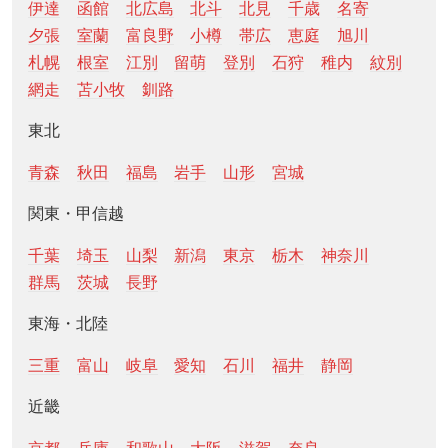
伊達
函館
北広島
北斗
北見
千歳
名寄
夕張
室蘭
富良野
小樽
帯広
恵庭
旭川
札幌
根室
江別
留萌
登別
石狩
稚内
紋別
網走
苫小牧
釧路
東北
青森
秋田
福島
岩手
山形
宮城
関東・甲信越
千葉
埼玉
山梨
新潟
東京
栃木
神奈川
群馬
茨城
長野
東海・北陸
三重
富山
岐阜
愛知
石川
福井
静岡
近畿