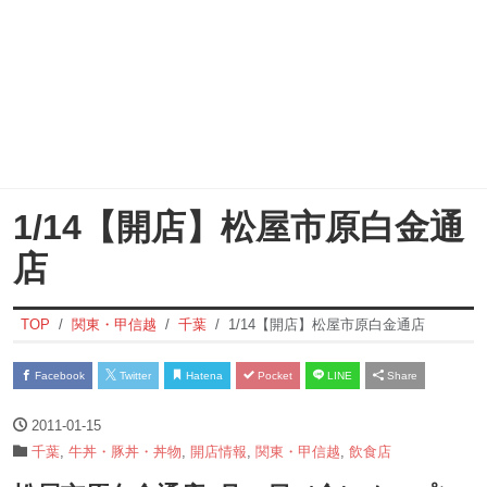
1/14【開店】松屋市原白金通
店
TOP
関東・甲信越
千葉
1/14【開店】松屋市原白金通店
Facebook
Twitter
Hatena
Pocket
LINE
Share
2011-01-15
千葉
,
牛丼・豚丼・丼物
,
開店情報
,
関東・甲信越
,
飲食店