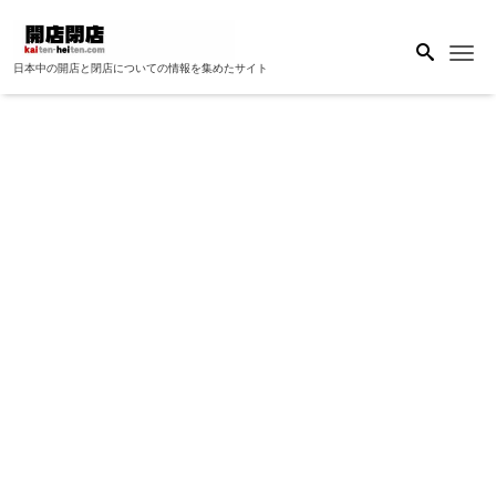
Me
日本中の開店と閉店についての情報を集めたサイト