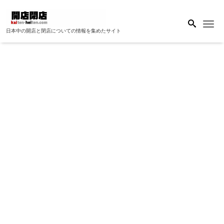
Me
日本中の開店と閉店についての情報を集めたサイト