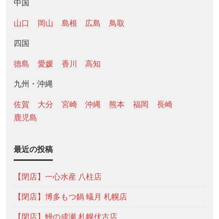
中国
山口
岡山
島根
広島
鳥取
四国
徳島
愛媛
香川
高知
九州・沖縄
佐賀
大分
宮崎
沖縄
熊本
福岡
長崎
鹿児島
最近の投稿
【閉店】一心水産 八柱店
【閉店】博多もつ鍋 蟻月 札幌店
【閉店】鰻の成瀬 札幌伏古店