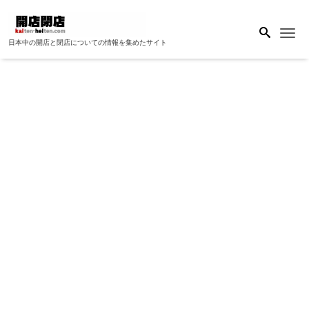
Me
日本中の開店と閉店についての情報を集めたサイト