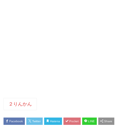
２りんかん
Facebook
Twitter
Hatena
Pocket
LINE
Share