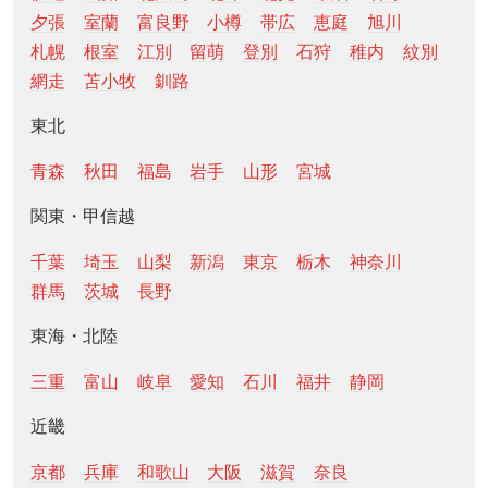
夕張
室蘭
富良野
小樽
帯広
恵庭
旭川
札幌
根室
江別
留萌
登別
石狩
稚内
紋別
網走
苫小牧
釧路
東北
青森
秋田
福島
岩手
山形
宮城
関東・甲信越
千葉
埼玉
山梨
新潟
東京
栃木
神奈川
群馬
茨城
長野
東海・北陸
三重
富山
岐阜
愛知
石川
福井
静岡
近畿
京都
兵庫
和歌山
大阪
滋賀
奈良