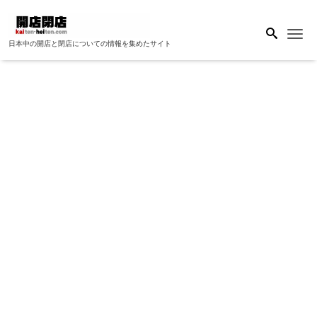
Me
日本中の開店と閉店についての情報を集めたサイト