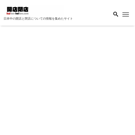
Me
日本中の開店と閉店についての情報を集めたサイト