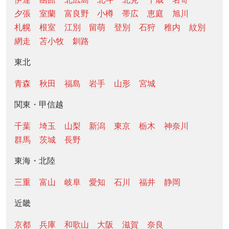
夕張
室蘭
富良野
小樽
帯広
恵庭
旭川
札幌
根室
江別
留萌
登別
石狩
稚内
紋別
網走
苫小牧
釧路
東北
青森
秋田
福島
岩手
山形
宮城
関東・甲信越
千葉
埼玉
山梨
新潟
東京
栃木
神奈川
群馬
茨城
長野
東海・北陸
三重
富山
岐阜
愛知
石川
福井
静岡
近畿
京都
兵庫
和歌山
大阪
滋賀
奈良