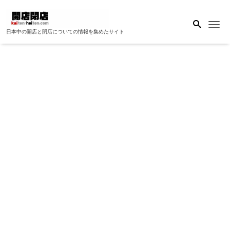
Me
日本中の開店と閉店についての情報を集めたサイト