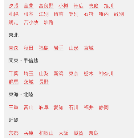
夕張
室蘭
富良野
小樽
帯広
恵庭
旭川
札幌
根室
江別
留萌
登別
石狩
稚内
紋別
網走
苫小牧
釧路
東北
青森
秋田
福島
岩手
山形
宮城
関東・甲信越
千葉
埼玉
山梨
新潟
東京
栃木
神奈川
群馬
茨城
長野
東海・北陸
三重
富山
岐阜
愛知
石川
福井
静岡
近畿
京都
兵庫
和歌山
大阪
滋賀
奈良