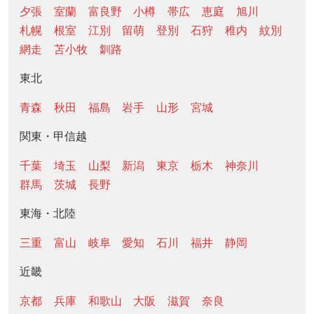
夕張
室蘭
富良野
小樽
帯広
恵庭
旭川
札幌
根室
江別
留萌
登別
石狩
稚内
紋別
網走
苫小牧
釧路
東北
青森
秋田
福島
岩手
山形
宮城
関東・甲信越
千葉
埼玉
山梨
新潟
東京
栃木
神奈川
群馬
茨城
長野
東海・北陸
三重
富山
岐阜
愛知
石川
福井
静岡
近畿
京都
兵庫
和歌山
大阪
滋賀
奈良