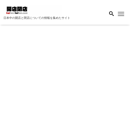
Me
日本中の開店と閉店についての情報を集めたサイト