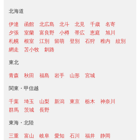
北海道
伊達
函館
北広島
北斗
北見
千歳
名寄
夕張
室蘭
富良野
小樽
帯広
恵庭
旭川
札幌
根室
江別
留萌
登別
石狩
稚内
紋別
網走
苫小牧
釧路
東北
青森
秋田
福島
岩手
山形
宮城
関東・甲信越
千葉
埼玉
山梨
新潟
東京
栃木
神奈川
群馬
茨城
長野
東海・北陸
三重
富山
岐阜
愛知
石川
福井
静岡