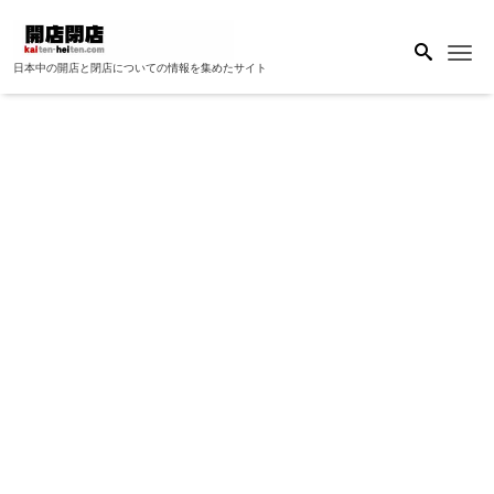
Me
日本中の開店と閉店についての情報を集めたサイト