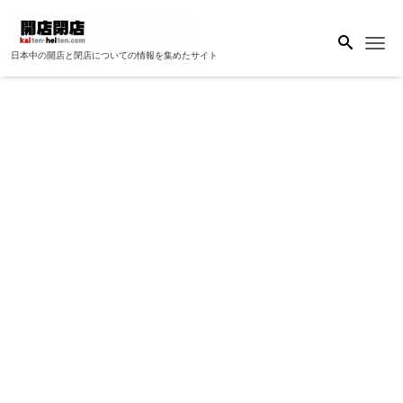
Me
日本中の開店と閉店についての情報を集めたサイト