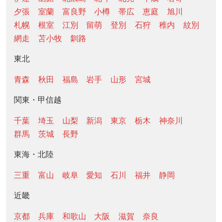
夕張
室蘭
富良野
小樽
帯広
恵庭
旭川
札幌
根室
江別
留萌
登別
石狩
稚内
紋別
網走
苫小牧
釧路
東北
青森
秋田
福島
岩手
山形
宮城
関東・甲信越
千葉
埼玉
山梨
新潟
東京
栃木
神奈川
群馬
茨城
長野
東海・北陸
三重
富山
岐阜
愛知
石川
福井
静岡
近畿
京都
兵庫
和歌山
大阪
滋賀
奈良