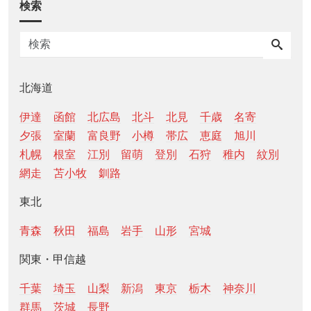
検索
北海道
伊達
函館
北広島
北斗
北見
千歳
名寄
夕張
室蘭
富良野
小樽
帯広
恵庭
旭川
札幌
根室
江別
留萌
登別
石狩
稚内
紋別
網走
苫小牧
釧路
東北
青森
秋田
福島
岩手
山形
宮城
関東・甲信越
千葉
埼玉
山梨
新潟
東京
栃木
神奈川
群馬
茨城
長野