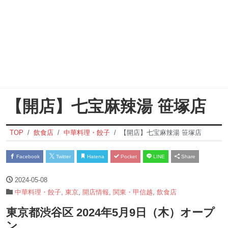
【開店】七宝麻辣湯 笹塚店
TOP
飲食店
中華料理・餃子
【開店】七宝麻辣湯 笹塚店
Facebook
Twitter
Hatena
Pocket
LINE
Share
2024-05-08
中華料理・餃子
,
東京
,
開店情報
,
関東・甲信越
,
飲食店
東京都渋谷区 2024年5月9日（木）オープ
ン