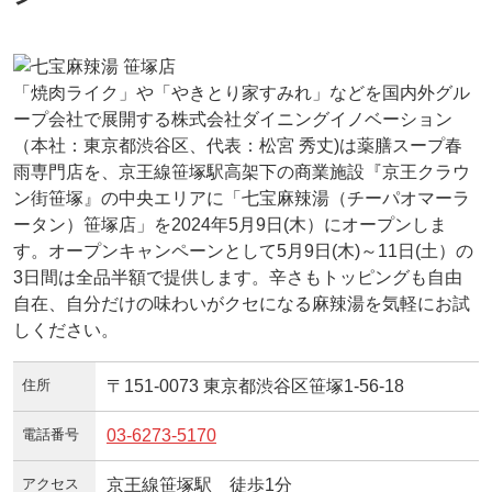
「焼肉ライク」や「やきとり家すみれ」などを国内外グル
ープ会社で展開する株式会社ダイニングイノベーション
（本社：東京都渋谷区、代表：松宮 秀丈)は薬膳スープ春
雨専門店を、京王線笹塚駅高架下の商業施設『京王クラウ
ン街笹塚』の中央エリアに「七宝麻辣湯（チーパオマーラ
ータン）笹塚店」を2024年5月9日(木）にオープンしま
す。オープンキャンペーンとして5月9日(木)～11日(土）の
3日間は全品半額で提供します。辛さもトッピングも自由
自在、自分だけの味わいがクセになる麻辣湯を気軽にお試
しください。
住所
〒151-0073 東京都渋谷区笹塚1-56-18
電話番号
03-6273-5170
アクセス
京王線笹塚駅 徒歩1分