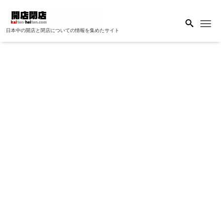
Me
日本中の開店と閉店についての情報を集めたサイト