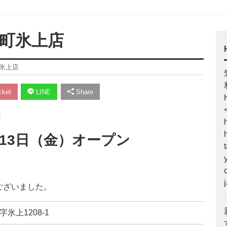
木町氷上店
氷上店
ket
LINE
Share
川
月13日（金）オープン
ございました。
字氷上1208-1