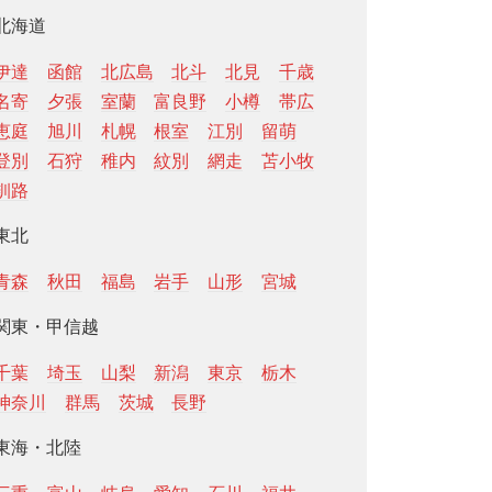
北海道
伊達
函館
北広島
北斗
北見
千歳
名寄
夕張
室蘭
富良野
小樽
帯広
恵庭
旭川
札幌
根室
江別
留萌
登別
石狩
稚内
紋別
網走
苫小牧
釧路
東北
青森
秋田
福島
岩手
山形
宮城
関東・甲信越
千葉
埼玉
山梨
新潟
東京
栃木
神奈川
群馬
茨城
長野
東海・北陸