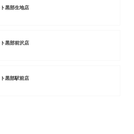
ート黒部生地店
ート黒部前沢店
ート黒部駅前店