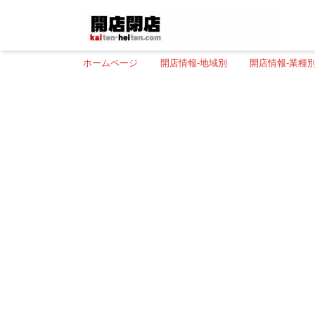
ホームページ
開店情報-地域別
開店情報-業種