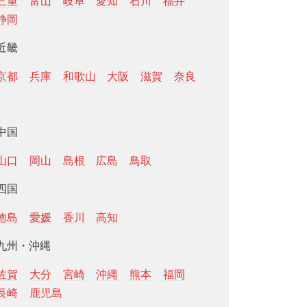
三重
富山
岐阜
愛知
石川
福井
静岡
近畿
京都
兵庫
和歌山
大阪
滋賀
奈良
中国
山口
岡山
島根
広島
鳥取
四国
徳島
愛媛
香川
高知
九州・沖縄
佐賀
大分
宮崎
沖縄
熊本
福岡
長崎
鹿児島