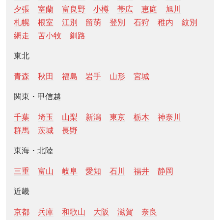
夕張
室蘭
富良野
小樽
帯広
恵庭
旭川
札幌
根室
江別
留萌
登別
石狩
稚内
紋別
網走
苫小牧
釧路
東北
青森
秋田
福島
岩手
山形
宮城
関東・甲信越
千葉
埼玉
山梨
新潟
東京
栃木
神奈川
群馬
茨城
長野
東海・北陸
三重
富山
岐阜
愛知
石川
福井
静岡
近畿
京都
兵庫
和歌山
大阪
滋賀
奈良