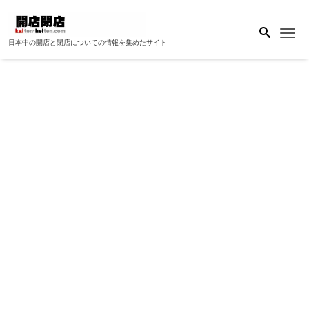
Me
日本中の開店と閉店についての情報を集めたサイト