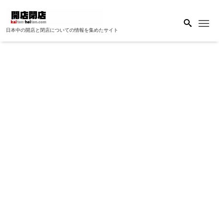
Me
日本中の開店と閉店についての情報を集めたサイト