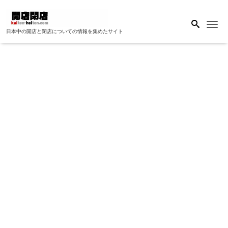
Me
日本中の開店と閉店についての情報を集めたサイト