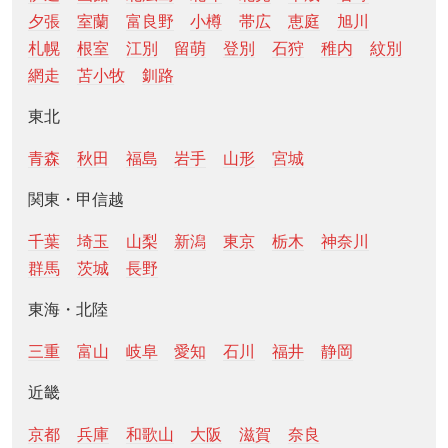
夕張
室蘭
富良野
小樽
帯広
恵庭
旭川
札幌
根室
江別
留萌
登別
石狩
稚内
紋別
網走
苫小牧
釧路
東北
青森
秋田
福島
岩手
山形
宮城
関東・甲信越
千葉
埼玉
山梨
新潟
東京
栃木
神奈川
群馬
茨城
長野
東海・北陸
三重
富山
岐阜
愛知
石川
福井
静岡
近畿
京都
兵庫
和歌山
大阪
滋賀
奈良