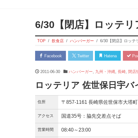
6/30【閉店】ロッテ
TOP
飲食店
ハンバーガー
6/30【閉店】ロッ
Facebook
Twitter
Hatena
Poc
2011-06-30
ハンバーガー
,
九州・沖縄
,
長崎
,
閉店
ロッテリア 佐世保日宇バ
住所
〒857-1161 長崎県佐世保市大塔町1
アクセス
国道35号：脇先交差点そば
営業時間
08:40～23:00