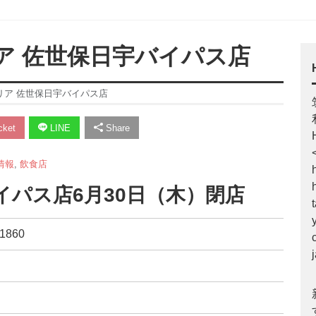
リア 佐世保日宇バイパス店
テリア 佐世保日宇バイパス店
ket
LINE
Share
情報
,
飲食店
イパス店6月30日（木）閉店
860