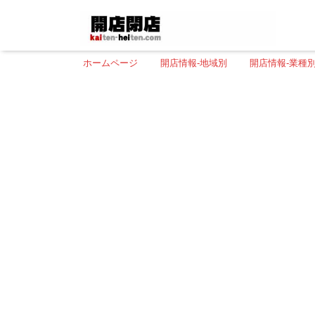
ホームページ
開店情報-地域別
開店情報-業種