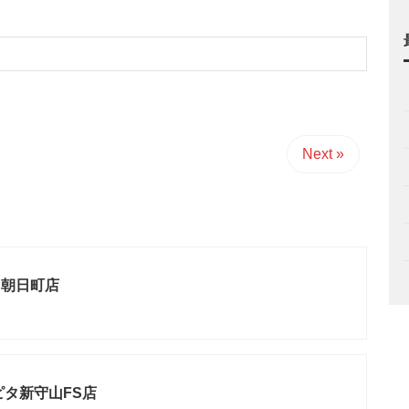
Next »
山朝日町店
ピタ新守山FS店