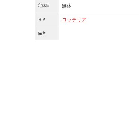
定休日
無休
ＨＰ
ロッテリア
備考