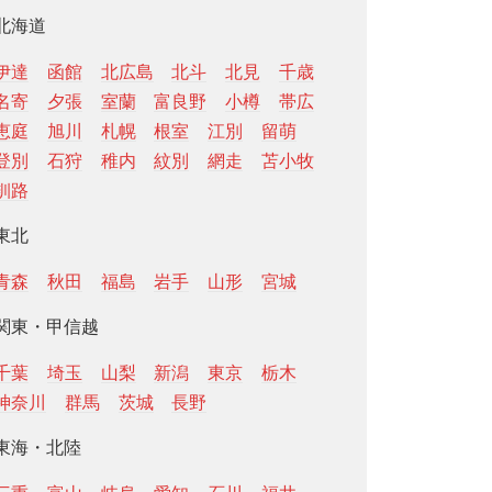
北海道
伊達
函館
北広島
北斗
北見
千歳
名寄
夕張
室蘭
富良野
小樽
帯広
恵庭
旭川
札幌
根室
江別
留萌
登別
石狩
稚内
紋別
網走
苫小牧
釧路
東北
青森
秋田
福島
岩手
山形
宮城
関東・甲信越
千葉
埼玉
山梨
新潟
東京
栃木
神奈川
群馬
茨城
長野
東海・北陸