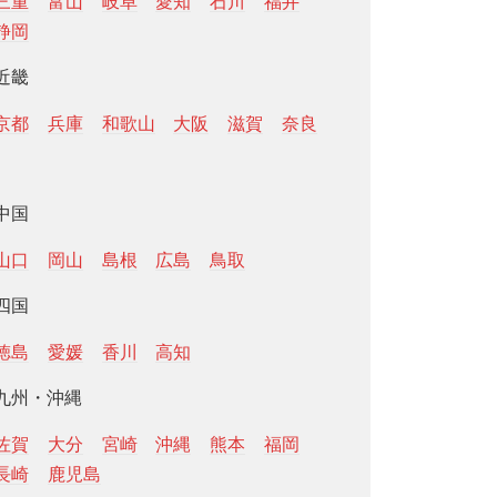
三重
富山
岐阜
愛知
石川
福井
静岡
近畿
京都
兵庫
和歌山
大阪
滋賀
奈良
中国
山口
岡山
島根
広島
鳥取
四国
徳島
愛媛
香川
高知
九州・沖縄
佐賀
大分
宮崎
沖縄
熊本
福岡
長崎
鹿児島