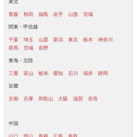
東北
青森
秋田
福島
岩手
山形
宮城
関東・甲信越
千葉
埼玉
山梨
新潟
東京
栃木
神奈川
群馬
茨城
長野
東海・北陸
三重
富山
岐阜
愛知
石川
福井
静岡
近畿
京都
兵庫
和歌山
大阪
滋賀
奈良
中国
山口
岡山
島根
広島
鳥取