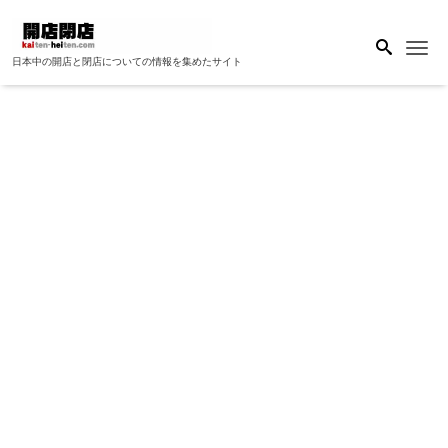
Me
日本中の開店と閉店についての情報を集めたサイト