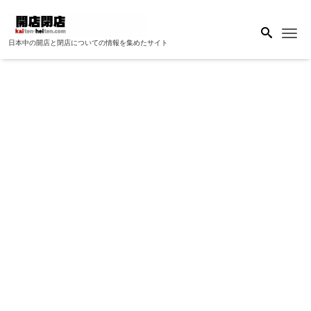
Me
日本中の開店と閉店についての情報を集めたサイト