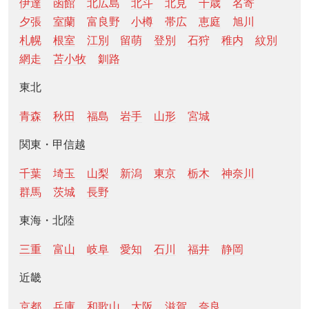
伊達
函館
北広島
北斗
北見
千歳
名寄
夕張
室蘭
富良野
小樽
帯広
恵庭
旭川
札幌
根室
江別
留萌
登別
石狩
稚内
紋別
網走
苫小牧
釧路
東北
青森
秋田
福島
岩手
山形
宮城
関東・甲信越
千葉
埼玉
山梨
新潟
東京
栃木
神奈川
群馬
茨城
長野
東海・北陸
三重
富山
岐阜
愛知
石川
福井
静岡
近畿
京都
兵庫
和歌山
大阪
滋賀
奈良